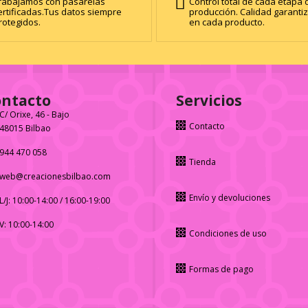
rabajamos con pasarelas
Control total de cada etapa 
ertificadas.Tus datos siempre
producción. Calidad garanti
rotegidos.
en cada producto.
ontacto
Servicios
C/ Orixe, 46 - Bajo
Contacto
48015 Bilbao
944 470 058
Tienda
web@creacionesbilbao.com
Envío y devoluciones
L/J: 10:00-14:00 / 16:00-19:00
V: 10:00-14:00
Condiciones de uso
Formas de pago