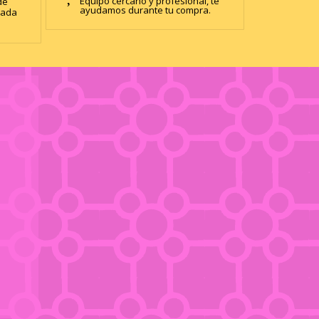
Equipo cercano y profesional, te
de
ayudamos durante tu compra.
zada