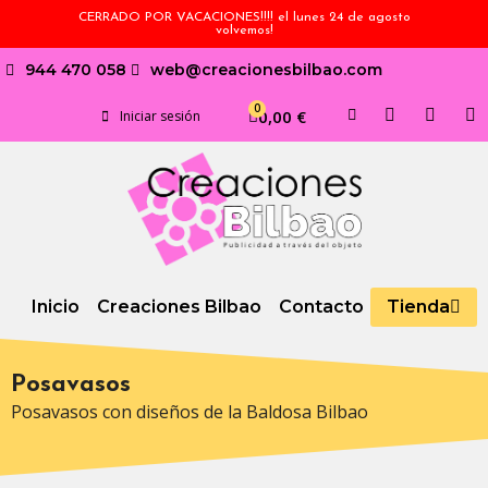
CERRADO POR VACACIONES!!!! el lunes 24 de agosto
volvemos!
944 470 058
web@creacionesbilbao.com
0,00 €
Iniciar sesión
Inicio
Creaciones Bilbao
Contacto
Tienda
Posavasos
Posavasos con diseños de la Baldosa Bilbao